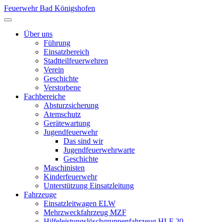
Feuerwehr Bad Königshofen
Über uns
Führung
Einsatzbereich
Stadtteilfeuerwehren
Verein
Geschichte
Verstorbene
Fachbereiche
Absturzsicherung
Atemschutz
Gerätewartung
Jugendfeuerwehr
Das sind wir
Jugendfeuerwehrwarte
Geschichte
Maschinisten
Kinderfeuerwehr
Unterstützung Einsatzleitung
Fahrzeuge
Einsatzleitwagen ELW
Mehrzweckfahrzeug MZF
Hilfeleistungslöschgruppenfahrzeug HLF 20