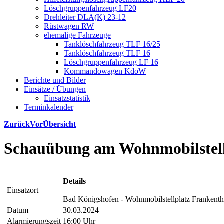
Löschgruppenfahrzeug LF20
Drehleiter DLA(K) 23-12
Rüstwagen RW
ehemalige Fahrzeuge
Tanklöschfahrzeug TLF 16/25
Tanklöschfahrzeug TLF 16
Löschgruppenfahrzeug LF 16
Kommandowagen KdoW
Berichte und Bilder
Einsätze / Übungen
Einsatzstatistik
Terminkalender
Zurück
Vor
Übersicht
Schauübung am Wohnmobilstell
Details
Einsatzort
Bad Königshofen - Wohnmobilstellplatz Frankent
Datum
30.03.2024
Alarmierungszeit
16:00 Uhr