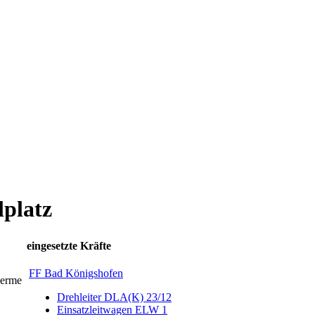
platz
eingesetzte Kräfte
FF Bad Königshofen
herme
Drehleiter DLA(K) 23/12
Einsatzleitwagen ELW 1