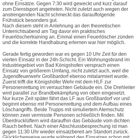
ohne Einsätze. Gegen 7:30 wird geweckt und kurz darauf
zum Dienstsport angetreten. Nicht zuletzt auch wegen der
anstrengenden Nacht schmeckt das darauffolgende
Frühstück besonders gut.
Nach diesem steht in Anlehnung an den theoretischen
Unterrichtsabend am Tag davor ein praktisches
Feuerlöschertraining an. Einmal einen Feuerlöscher zünden
und die korrekte Handhabung erlernen war hier möglich.
Gerade fertig geworden war es gegen 10 Uhr Zeit für den
vierten Einsatz in der 24h-Schicht. Ein Wohnungsbrand im
Industriegebiet von Bad Königshofen versprach einen
Einsatz von größerem Umfang, nicht zuletzt auch, weil die
Jugendfeuerwehr Großbardorf ebenso mitalarmiert wurde.
Zuerst trifft die Königshöfer Wehr mit dem HLF zur
Personenrettung im verrauchten Gebäude ein. Die Drehleiter
wird parallel zur Brandbekämpfung von oben eingesetzt.
Nur kurze Zeit später fährt das LF aus Großbardorf vor und
beginnt ebenso mit Personenrettung und dem Aufbau eines
Löschangriffs. Beide Trupps mit simuliertem Atemschutz
können zwei vermisste Personen schließlich finden. Mit
Überdrucklüftern wird daraufhin das Gebäude vom dichten
Rauch befreit. Nach einer Abschlussbesprechung ist man
gegen 11:30 Uhr wieder einsatzbereit am Standort zurück.
Glücklicherweise wurde während des Einsatzes schon mit