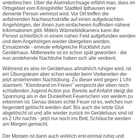
unterbrochen. Über die Alarmdurchsage erfährt man, dass im
Ortsgebiet vom Königshöfer Stadtteil Ipthausen eine
demente Person vermisst wird. Vor Ort treffen die
anfahrenden Nachwuchskräfte auf einen aufgebrachten
Angehörigen, der ihnen zum einfacheren Auffinden nähere
Informationen gibt. Mittels Wärmebildkamera kann die
Person schließlich in einem nahen Feld aufgefunden werden
und dem Angehörigen wieder übergeben werden.
Einsatzende - erneute erfolgreiche Rückfahrt zum
Gerätehaus. Mittlerweile ist es schon spät geworden - die
nun anstehende Nachtruhe haben sich alle verdient.
Während es also im Gerätehaus allmählich ruhiger wird, ist
ein Übungsteam aber schon wieder beim Vorbereiten der
jetzt anstehenden Nachtübung. Zu dieser wird gegen 1 Uhr
alarmiert. "Kleinbrand im Freien" verspricht der eben noch
schlafenden Jugend Action pur. Bereits auf Anfahrt steigt die
Spannung als in der Dunkelheit Feuerschein von weitem zu
erkennen ist. Genau dieses echte Feuer ist es, welches nun
begeistert gelöscht werden darf. Bis auch die letzte Glut
abgelöscht ist und alle wieder zurück im Gerätehaus sind ist
es 2 Uhr nachts - jetzt nur noch ins Bett, Schläuche werden
am Morgen gemacht.
Der Morgen ist dann auch wirklich erst einmal ruhig und