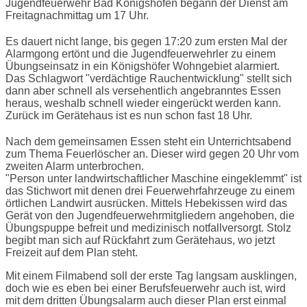
Jugendfeuerwehr Bad Königshofen begann der Dienst am
Freitagnachmittag um 17 Uhr.
Es dauert nicht lange, bis gegen 17:20 zum ersten Mal der
Alarmgong ertönt und die Jugendfeuerwehrler zu einem
Übungseinsatz in ein Königshöfer Wohngebiet alarmiert.
Das Schlagwort "verdächtige Rauchentwicklung" stellt sich
dann aber schnell als versehentlich angebranntes Essen
heraus, weshalb schnell wieder eingerückt werden kann.
Zurück im Gerätehaus ist es nun schon fast 18 Uhr.
Nach dem gemeinsamen Essen steht ein Unterrichtsabend
zum Thema Feuerlöscher an. Dieser wird gegen 20 Uhr vom
zweiten Alarm unterbrochen.
"Person unter landwirtschaftlicher Maschine eingeklemmt" ist
das Stichwort mit denen drei Feuerwehrfahrzeuge zu einem
örtlichen Landwirt ausrücken. Mittels Hebekissen wird das
Gerät von den Jugendfeuerwehrmitgliedern angehoben, die
Übungspuppe befreit und medizinisch notfallversorgt. Stolz
begibt man sich auf Rückfahrt zum Gerätehaus, wo jetzt
Freizeit auf dem Plan steht.
Mit einem Filmabend soll der erste Tag langsam ausklingen,
doch wie es eben bei einer Berufsfeuerwehr auch ist, wird
mit dem dritten Übungsalarm auch dieser Plan erst einmal