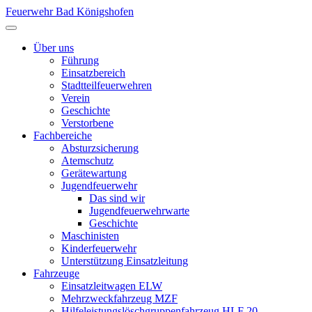
Feuerwehr Bad Königshofen
Über uns
Führung
Einsatzbereich
Stadtteilfeuerwehren
Verein
Geschichte
Verstorbene
Fachbereiche
Absturzsicherung
Atemschutz
Gerätewartung
Jugendfeuerwehr
Das sind wir
Jugendfeuerwehrwarte
Geschichte
Maschinisten
Kinderfeuerwehr
Unterstützung Einsatzleitung
Fahrzeuge
Einsatzleitwagen ELW
Mehrzweckfahrzeug MZF
Hilfeleistungslöschgruppenfahrzeug HLF 20