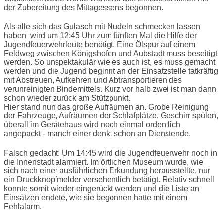
der Zubereitung des Mittagessens begonnen.
Als alle sich das Gulasch mit Nudeln schmecken lassen
haben wird um 12:45 Uhr zum fünften Mal die Hilfe der
Jugendfeuerwehrleute benötigt. Eine Ölspur auf einem
Feldweg zwischen Königshofen und Aubstadt muss beseitigt
werden. So unspektakulär wie es auch ist, es muss gemacht
werden und die Jugend beginnt an der Einsatzstelle tatkräftig
mit Abstreuen, Aufkehren und Abtransportieren des
verunreinigten Bindemittels. Kurz vor halb zwei ist man dann
schon wieder zurück am Stützpunkt.
Hier stand nun das große Aufräumen an. Grobe Reinigung
der Fahrzeuge, Aufräumen der Schlafplätze, Geschirr spülen,
überall im Gerätehaus wird noch einmal ordentlich
angepackt - manch einer denkt schon an Dienstende.
Falsch gedacht: Um 14:45 wird die Jugendfeuerwehr noch in
die Innenstadt alarmiert. Im örtlichen Museum wurde, wie
sich nach einer ausführlichen Erkundung herausstellte, nur
ein Druckknopfmelder versehentlich betätigt. Relativ schnell
konnte somit wieder eingerückt werden und die Liste an
Einsätzen endete, wie sie begonnen hatte mit einem
Fehlalarm.