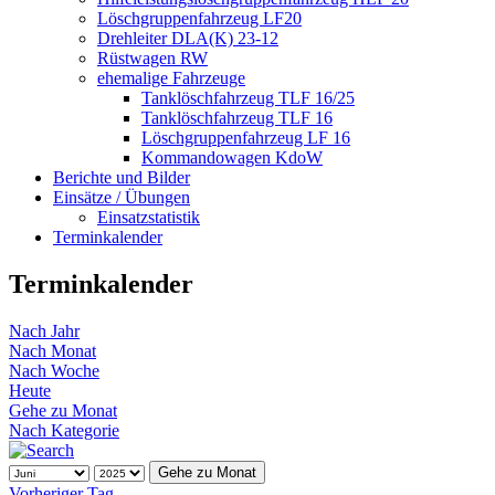
Löschgruppenfahrzeug LF20
Drehleiter DLA(K) 23-12
Rüstwagen RW
ehemalige Fahrzeuge
Tanklöschfahrzeug TLF 16/25
Tanklöschfahrzeug TLF 16
Löschgruppenfahrzeug LF 16
Kommandowagen KdoW
Berichte und Bilder
Einsätze / Übungen
Einsatzstatistik
Terminkalender
Terminkalender
Nach Jahr
Nach Monat
Nach Woche
Heute
Gehe zu Monat
Nach Kategorie
Gehe zu Monat
Vorheriger Tag