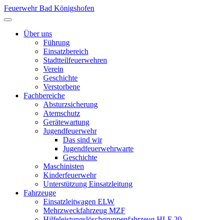
Feuerwehr Bad Königshofen
Über uns
Führung
Einsatzbereich
Stadtteilfeuerwehren
Verein
Geschichte
Verstorbene
Fachbereiche
Absturzsicherung
Atemschutz
Gerätewartung
Jugendfeuerwehr
Das sind wir
Jugendfeuerwehrwarte
Geschichte
Maschinisten
Kinderfeuerwehr
Unterstützung Einsatzleitung
Fahrzeuge
Einsatzleitwagen ELW
Mehrzweckfahrzeug MZF
Hilfeleistungslöschgruppenfahrzeug HLF 20