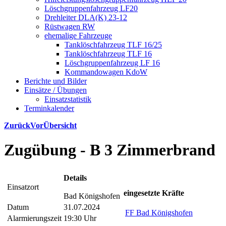
Löschgruppenfahrzeug LF20
Drehleiter DLA(K) 23-12
Rüstwagen RW
ehemalige Fahrzeuge
Tanklöschfahrzeug TLF 16/25
Tanklöschfahrzeug TLF 16
Löschgruppenfahrzeug LF 16
Kommandowagen KdoW
Berichte und Bilder
Einsätze / Übungen
Einsatzstatistik
Terminkalender
Zurück
Vor
Übersicht
Zugübung - B 3 Zimmerbrand
Details
Einsatzort
eingesetzte Kräfte
Bad Königshofen
Datum
31.07.2024
FF Bad Königshofen
Alarmierungszeit
19:30 Uhr