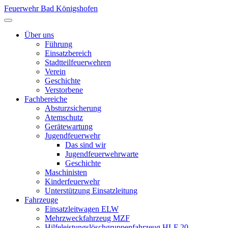
Feuerwehr Bad Königshofen
Über uns
Führung
Einsatzbereich
Stadtteilfeuerwehren
Verein
Geschichte
Verstorbene
Fachbereiche
Absturzsicherung
Atemschutz
Gerätewartung
Jugendfeuerwehr
Das sind wir
Jugendfeuerwehrwarte
Geschichte
Maschinisten
Kinderfeuerwehr
Unterstützung Einsatzleitung
Fahrzeuge
Einsatzleitwagen ELW
Mehrzweckfahrzeug MZF
Hilfeleistungslöschgruppenfahrzeug HLF 20