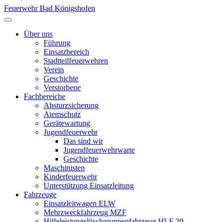
Feuerwehr Bad Königshofen
Über uns
Führung
Einsatzbereich
Stadtteilfeuerwehren
Verein
Geschichte
Verstorbene
Fachbereiche
Absturzsicherung
Atemschutz
Gerätewartung
Jugendfeuerwehr
Das sind wir
Jugendfeuerwehrwarte
Geschichte
Maschinisten
Kinderfeuerwehr
Unterstützung Einsatzleitung
Fahrzeuge
Einsatzleitwagen ELW
Mehrzweckfahrzeug MZF
Hilfeleistungslöschgruppenfahrzeug HLF 20