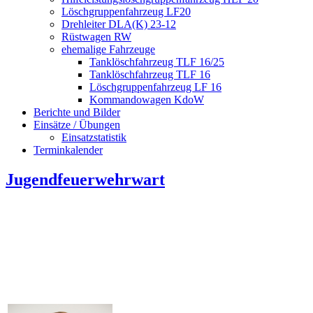
Löschgruppenfahrzeug LF20
Drehleiter DLA(K) 23-12
Rüstwagen RW
ehemalige Fahrzeuge
Tanklöschfahrzeug TLF 16/25
Tanklöschfahrzeug TLF 16
Löschgruppenfahrzeug LF 16
Kommandowagen KdoW
Berichte und Bilder
Einsätze / Übungen
Einsatzstatistik
Terminkalender
Jugendfeuerwehrwart