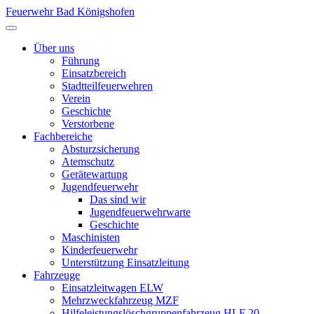
Feuerwehr Bad Königshofen
Über uns
Führung
Einsatzbereich
Stadtteilfeuerwehren
Verein
Geschichte
Verstorbene
Fachbereiche
Absturzsicherung
Atemschutz
Gerätewartung
Jugendfeuerwehr
Das sind wir
Jugendfeuerwehrwarte
Geschichte
Maschinisten
Kinderfeuerwehr
Unterstützung Einsatzleitung
Fahrzeuge
Einsatzleitwagen ELW
Mehrzweckfahrzeug MZF
Hilfeleistungslöschgruppenfahrzeug HLF 20